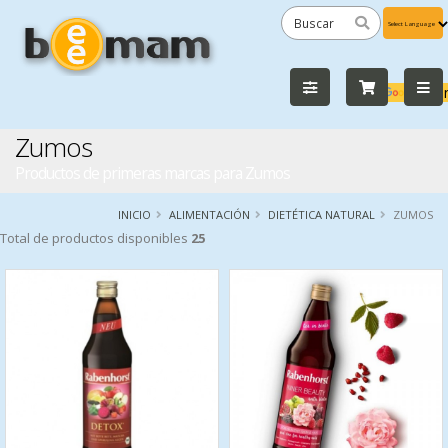
Powered
by
Tra
Zumos
Productos de primeras marcas para Zumos
INICIO
ALIMENTACIÓN
DIETÉTICA NATURAL
ZUMOS
Total de productos disponibles
25