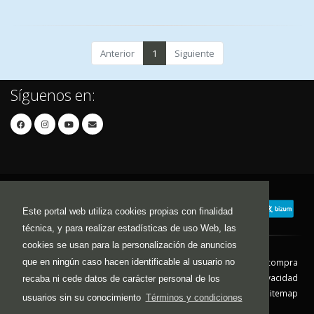
Anterior
1
Siguiente
Síguenos en:
Este portal web utiliza cookies propias con finalidad
técnica, y para realizar estadísticas de uso Web, las
cookies se usan para la personalización de anuncios
que en ningún caso hacen identificable al usuario no
Contacto
Aviso Legal
Condiciones de compra
Política de envíos
Política de devolución
Política de Privacidad
recaba ni cede datos de carácter personal de los
Política de Cookies
Sitemap
usuarios sin su conocimiento
Términos y condiciones
© 2026 - Todos los derechos reservados.