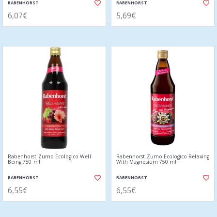
RABENHORST
RABENHORST
6,07€
5,69€
Rabenhorst Zumo Ecologico Well
Rabenhorst Zumo Ecologico Relaxing
Being 750 ml
With Magnesium 750 ml
RABENHORST
RABENHORST
6,55€
6,55€