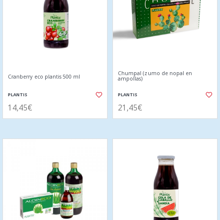
Chumpal (zumo de nopal en
Cranberry eco plantis 500 ml
ampollas)
PLANTIS
PLANTIS
14,45€
21,45€