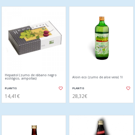
Hepastol (zumo de rábano negro
Aloin eco (zumo de aloe vera) 1l
ecológico, ampollas)
PLANTIS
PLANTIS
14,41€
28,32€