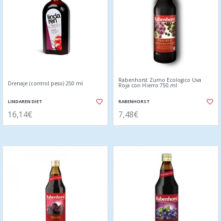
Rabenhorst Zumo Ecologico Uva
Drenaje (control peso) 250 ml
Roja con Hierro 750 ml
LINDAREN DIET
RABENHORST
16,14€
7,48€