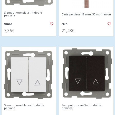
S-empot.one plata int.doble
Cinta persiana 18 mm. 50 m. marron
persiana
ONLEX
ALFA
7,35€
21,48€
S-empot.one blanca int.doble
S-empot.one grafito int.doble
persiana
persiana