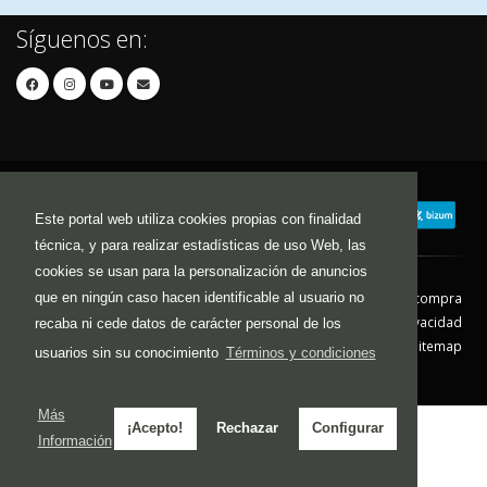
Síguenos en:
Este portal web utiliza cookies propias con finalidad
técnica, y para realizar estadísticas de uso Web, las
cookies se usan para la personalización de anuncios
que en ningún caso hacen identificable al usuario no
Contacto
Aviso Legal
Condiciones de compra
Política de envíos
Política de devolución
Política de Privacidad
recaba ni cede datos de carácter personal de los
Política de Cookies
Sitemap
usuarios sin su conocimiento
Términos y condiciones
© 2026 - Todos los derechos reservados.
Más
¡Acepto!
Rechazar
Configurar
Información