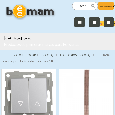
Powered
by
Tra
Persianas
Productos de primeras marcas para Persianas
INICIO
HOGAR
BRICOLAJE
ACCESORIOS BRICOLAJE
PERSIANAS
Total de productos disponibles
18