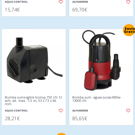
AQUA CONTROL
ALFAGREEN
15,74€
69,70€
Envío
Grati
Bomba sumergible biotop 750 l/h 12
Bomba sum. aguas sucias 800w-
w/h, alt. max.: 1,5 m, 53 x 73 x 66
13000 l/h
mm
AQUA CONTROL
ALFAGREEN
28,21€
85,65€