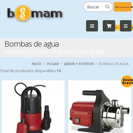
Powered
by
Tra
Bombas de agua
Productos de primeras marcas para Bombas de agua
INICIO
HOGAR
JARDÍN Y EXTERIOR
BOMBAS DE AGUA
Total de productos disponibles
15
Envío
Grati