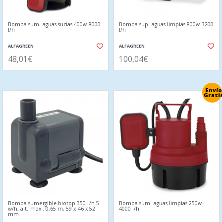
Bomba sum. aguas sucias 400w-8000
Bomba sup. aguas limpias 800w-3200
l/h
l/h
ALFAGREEN
ALFAGREEN
48,01€
100,04€
Envío
Grati
Bomba sumergible biotop 350 l/h 5
Bomba sum. aguas limpias 250w-
w/h, alt. max.: 0,65 m, 59 x 46 x 52
4000 l/h
mm