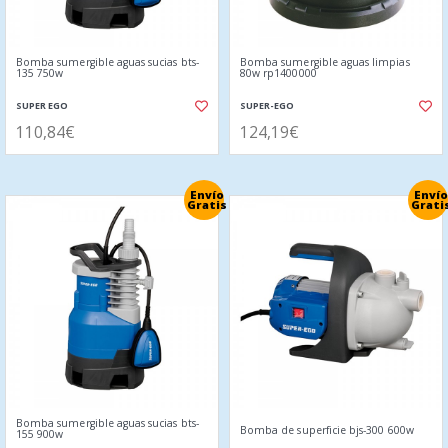
Bomba sumergible aguas sucias bts-
Bomba sumergible aguas limpias
135 750w
80w rp1400000
SUPER EGO
SUPER-EGO
110,84€
124,19€
Envío
Envío
Gratis
Grati
Bomba sumergible aguas sucias bts-
Bomba de superficie bjs-300 600w
155 900w