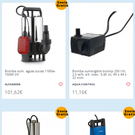
Envío
Gratis
Bomba sum. aguas sucias 1100w-
Bomba sumergible biotop 250 l/h,
15000 l/h
2,5 w/h, alt. max.: 0,65 m, 49 x 44 x
32 mm
ALFAGREEN
AQUA CONTROL
101,62€
11,16€
Envío
Envío
Gratis
Grati