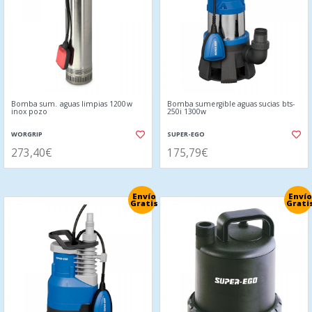
Bomba sum. aguas limpias 1200w
Bomba sumergible aguas sucias bts-
inox pozo
250i 1300w
WORGRIP
SUPER-EGO
273,40€
175,79€
Envío
Envío
Gratis
Grati