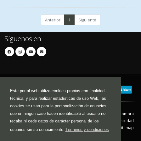
Anterior
1
Siguiente
Síguenos en:
Este portal web utiliza cookies propias con finalidad
técnica, y para realizar estadísticas de uso Web, las
cookies se usan para la personalización de anuncios
que en ningún caso hacen identificable al usuario no
Contacto
Aviso Legal
Condiciones de compra
Política de envíos
Política de devolución
Política de Privacidad
recaba ni cede datos de carácter personal de los
Política de Cookies
Sitemap
usuarios sin su conocimiento
Términos y condiciones
© 2026 - Todos los derechos reservados.