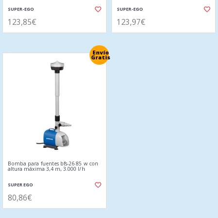
SUPER-EGO
SUPER-EGO
123,85€
123,97€
Envío
Gratis
Bomba para fuentes bfs-26 85 w con
altura máxima 3,4 m, 3.000 l/h
SUPER EGO
80,86€