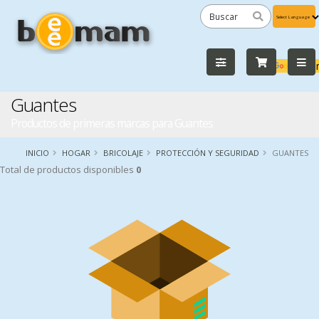
Powered
by
Tra
Guantes
Productos de primeras marcas para Guantes
INICIO
HOGAR
BRICOLAJE
PROTECCIÓN Y SEGURIDAD
GUANTES
Total de productos disponibles
0