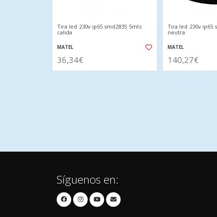
Tira led 230v ip65 smd2835 5mts
Tira led 230v ip65
calida
neutra
MATEL
MATEL
36,34€
140,27€
Síguenos en: