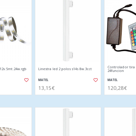
Controlador tira 
i 12v.5mt.24w.rgb
Linestra led 2 polos s14s 8w.3cct
24funcion
MATEL
MATEL
13,15€
120,28€