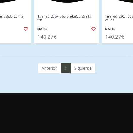
 smd2835 25mts
Tira led 230v ip65 smd2835 25mts
Tira led 230v ip
fria
calida
MATEL
MATEL
140,27€
140,27€
Anterior
1
Siguiente