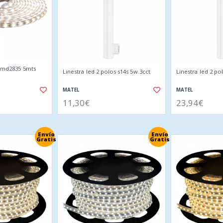
 smd2835 5mts
Linestra led 2 polos s14s 5w.3cct
Linestra led 2 po
MATEL
MATEL
11,30€
23,94€
Envío
Envío
Gratis
Gratis