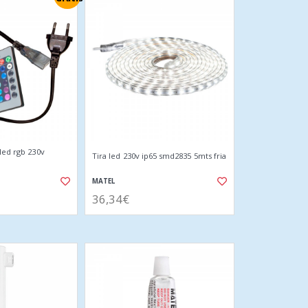
led rgb 230v
Tira led 230v ip65 smd2835 5mts fria
MATEL
36,34€