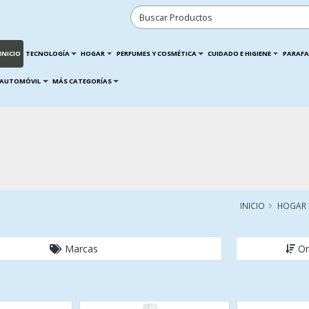
INICIO
TECNOLOGÍA
HOGAR
PERFUMES Y COSMÉTICA
CUIDADO E HIGIENE
PARAFA
AUTOMÓVIL
MÁS CATEGORÍAS
INICIO
HOGAR
Marcas
Or