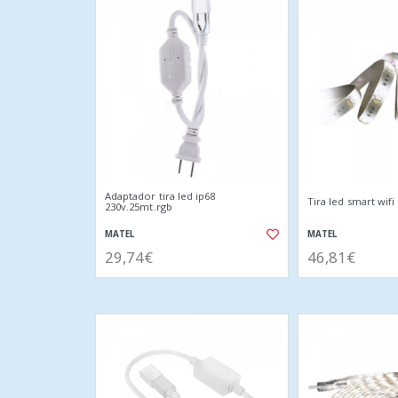
Adaptador tira led ip68
Tira led smart wif
230v.25mt.rgb
MATEL
MATEL
29,74€
46,81€