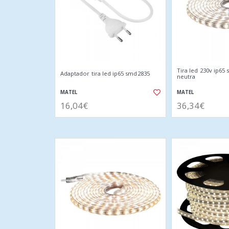
Tira led 230v ip65
Adaptador tira led ip65 smd2835
neutra
MATEL
MATEL
16,04€
36,34€