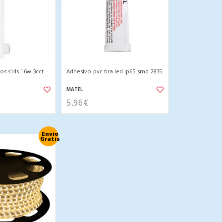
los s14s 16w.3cct
Adhesivo pvc tira led ip65 smd 2835
MATEL
5,96€
Envío
Gratis