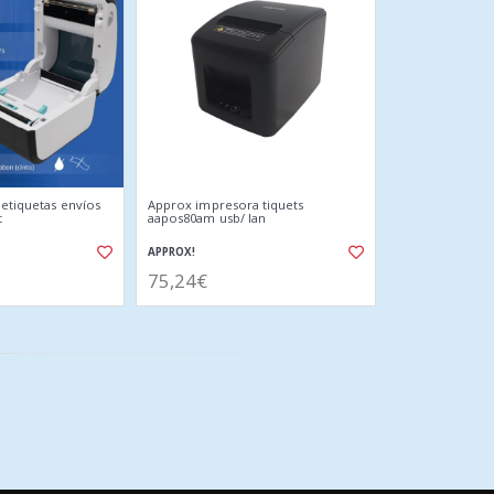
 etiquetas envíos
Approx impresora tiquets
t
aapos80am usb/ lan
APPROX!
75,24€