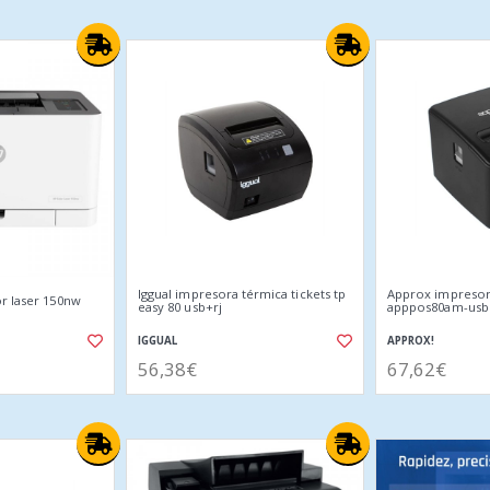
Iggual impresora térmica tickets tp
Approx impresor
r laser 150nw
easy 80 usb+rj
apppos80am-usb
IGGUAL
APPROX!
56,38€
67,62€