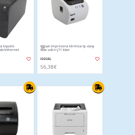
a tiquets
Iggual impresora térmica tp easy
sb/ethernet
80w usb+rj11 blan
IGGUAL
56,38€