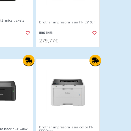
térmica tickets
Brother impresora laser hl-l5210dn
BROTHER
279,77€
Brother impresora laser color hl-
a laser hl-l1240w
l3220cwe