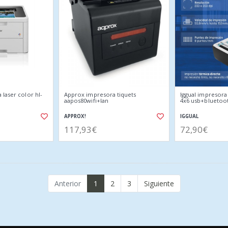
laser color hl-
Approx impresora tiquets
Iggual impresora
aapos80wifi+lan
4x6 usb+bluetoo
APPROX!
IGGUAL
117,93€
72,90€
Anterior
1
2
3
Siguiente