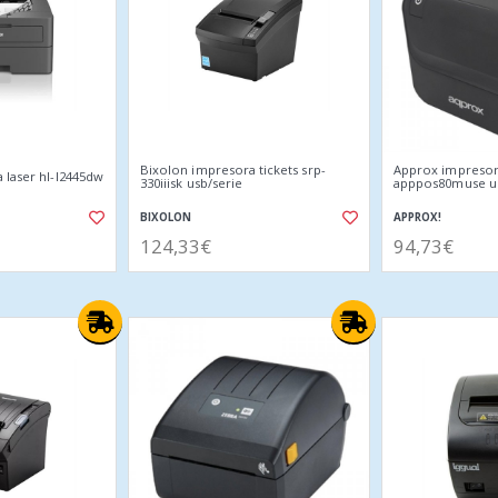
Bixolon impresora tickets srp-
Approx impresor
 laser hl-l2445dw
330iiisk usb/serie
apppos80muse u
BIXOLON
APPROX!
124,33€
94,73€