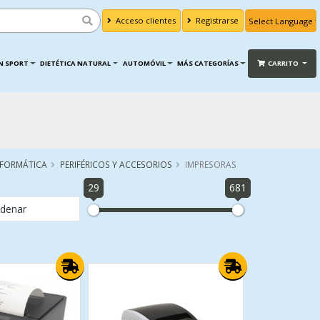
Acceso clientes
Registrarse
Powered by
Translate
N SPORT
DIETÉTICA NATURAL
AUTOMÓVIL
MÁS CATEGORÍAS
CARRITO
NFORMÁTICA
PERIFÉRICOS Y ACCESORIOS
IMPRESORAS
29
681
denar