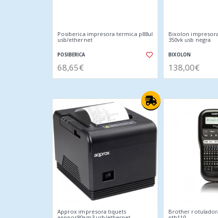
Posiberica impresora termica p88ul
Bixolon impresora 
usb/ethernet
350vk usb negra
POSIBERICA
BIXOLON
68,65€
138,00€
Approx impresora tiquets
Brother rotulador
apppos80am3 usb/ethernet
pth110