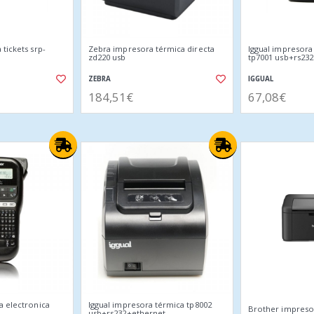
tickets srp-
Zebra impresora térmica directa
Iggual impresora 
zd220 usb
tp7001 usb+rs232
ZEBRA
IGGUAL
184,51€
67,08€
a electronica
Iggual impresora térmica tp8002
Brother impresor
usb+rs232+ethernet