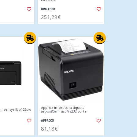
BROTHER
251,29€
Approx impresora tiquets
 i-sensys lbp122dw
aapos80am usb/rs232 corte
APPROX!
81,18€