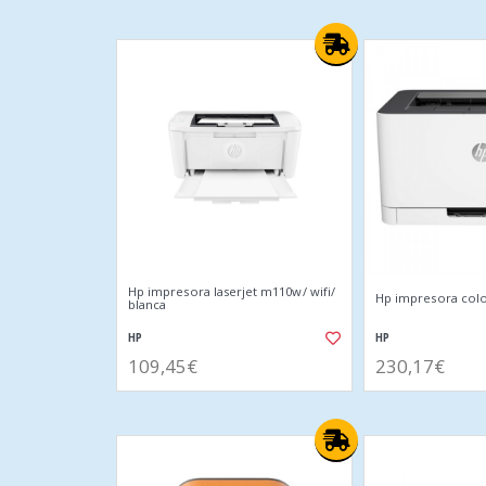
Hp impresora laserjet m110w/ wifi/
Hp impresora colo
blanca
HP
HP
109,45€
230,17€