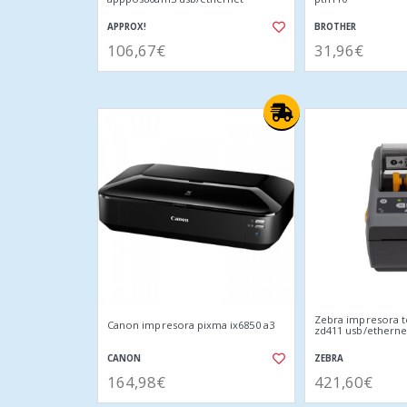
APPROX!
BROTHER
106,67€
31,96€
Zebra impresora t
Canon impresora pixma ix6850 a3
zd411 usb/etherne
CANON
ZEBRA
164,98€
421,60€