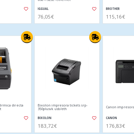
IGGUAL
BROTHER
76,05€
115,16€
érmica directa
Bixolon impresora tickets srp-
Canon impresora
t
350plusvk usb/eth
BIXOLON
CANON
183,72€
176,83€