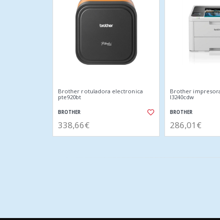
Brother rotuladora electronica
Brother impresora 
pte920bt
l3240cdw
BROTHER
BROTHER
338,66€
286,01€