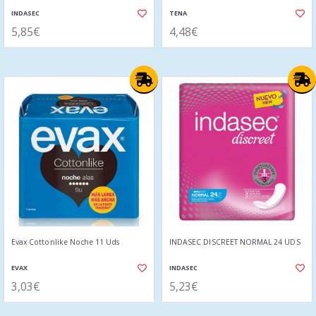
INDASEC
TENA
5,85€
4,48€
Evax Cottonlike Noche 11 Uds
INDASEC DISCREET NORMAL 24 UDS
EVAX
INDASEC
3,03€
5,23€