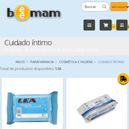
Powered
by
Tra
Cuidado íntimo
Productos de primeras marcas para Cuidado íntimo
INICIO
PARAFARMACIA
COSMÉTICA E HIGIENE
CUIDADO ÍNTIMO
Total de productos disponibles
126