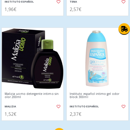
INSTITUTO ESPAÑOL
TENA
1,96€
2,57€
Malizia uomo detergente intimo sin
Instituto español intimo gel odor
olor 200ml
block 300ml
MALIZIA
INSTITUTO ESPAÑOL
1,52€
2,37€