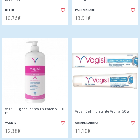
BETER
PALOMACARE
10,76€
13,91€
Vagisil Higiene Intima Ph Balance 500
Vagisil Gel Hidratante Vaginal 50 gr
ml
VAGISIL
COMBE EUROPA
12,38€
11,10€