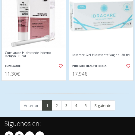
Cumlaude Hidratante Interno
Idracare Gel Hidratante Vaginal 30 ml
Deligyn 30 ml
CUMLAUDE
PROCARE HEALTH IBERIA
11,30€
17,94€
Anterior
1
2
3
4
5
Siguiente
Síguenos en: