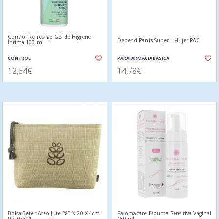
Control Refreshgo Gel de Higiene
Depend Pants Super L Mujer PAC
Íntima 100 ml
CONTROL
PARAFARMACIA BÁSICA
12,54€
14,78€
Bolsa Beter Aseo Jute 285 X 20 X 4cm
Palomacare Espuma Sensitiva Vaginal
Ref 04301
150 ml