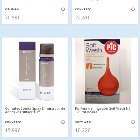
ORLIMAN
CONVATEC
70,59€
22,43€
Convatec Esenta Spray Eliminador de
Pic Pera de Irrigacion Soft Wash N6
Adhesivo (Niltac) 50 ml
125 ml R2480
CONVATEC
SOFT WASH
15,99€
10,22€