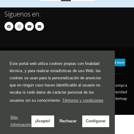
Síguenos en:
Este portal web utiliza cookies propias con finalidad
técnica, y para realizar estadísticas de uso Web, las
cookies se usan para la personalización de anuncios
que en ningún caso hacen identificable al usuario no
Contacto
Aviso Legal
Condiciones de compra
Política de envíos
Política de devolución
Política de Privacidad
recaba ni cede datos de carácter personal de los
Política de Cookies
Sitemap
usuarios sin su conocimiento
Términos y condiciones
© 2026 - Todos los derechos reservados.
Más
¡Acepto!
Rechazar
Configurar
Información