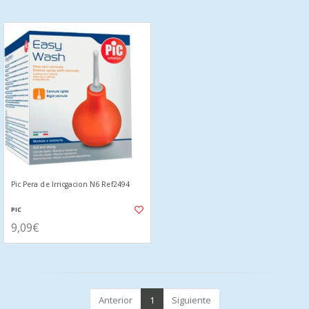
Pic Pera de Irricgacion N6 Ref2494
PIC
9,09€
Anterior
1
Siguiente