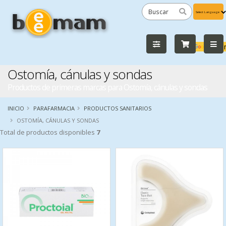
Powered
by
Tra
Ostomía, cánulas y sondas
Productos de primeras marcas para Ostomía, cánulas y sondas
INICIO
PARAFARMACIA
PRODUCTOS SANITARIOS
OSTOMÍA, CÁNULAS Y SONDAS
Total de productos disponibles
7