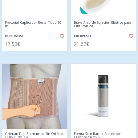
Proctoial Caplicador Rectal Tubo 30
Brava Arco de Sujecion Elastico para
ml
Cinturon 20
BSDPHARMA
COLOPLAST
17,59€
21,62€
Orliman Faja Stomamed Sin Orificio
Esenta Skin Barrier Proteccion
T2 8595 cm Co
Cutanea Spray 50