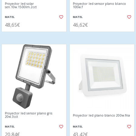
Proyector led solar
Proyector led sensor plano blanco
sen.10w.1500lm.2cct
100w.f
MATEL
MATEL
48,65€
46,62€
Proyector led sensor plano gris
Proyector led plano blanco 200w.fria
20w.3cct
MATEL
MATEL
20,84€
43,42€