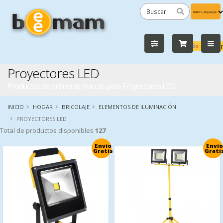
Powered
by
Tra
Proyectores LED
Productos de primeras marcas para Proyectores LED
INICIO
HOGAR
BRICOLAJE
ELEMENTOS DE ILUMINACIÓN
PROYECTORES LED
Total de productos disponibles
127
Envío
Envío
Gratis
Grati