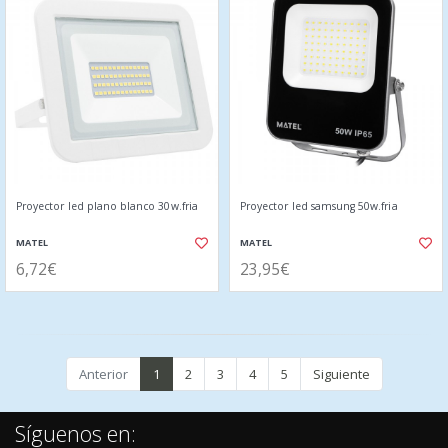
Proyector led plano blanco 30w.fria
Proyector led samsung 50w.fria
MATEL
MATEL
6,72€
23,95€
Anterior
1
2
3
4
5
Siguiente
Síguenos en: