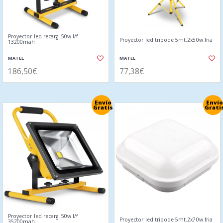
Proyector led recarg. 50w.l/f
Proyector led tripode 5mt.2x50w.fria
13200mah
MATEL
MATEL
186,50€
77,38€
Envío
Envío
Gratis
Grati
Proyector led recarg. 50w.l/f
Proyector led tripode 5mt.2x70w.fria
35200mah