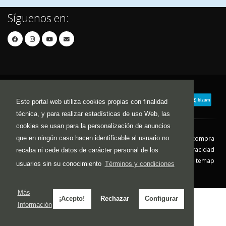
Síguenos en:
Este portal web utiliza cookies propias con finalidad
técnica, y para realizar estadísticas de uso Web, las
cookies se usan para la personalización de anuncios
que en ningún caso hacen identificable al usuario no
Contacto
Aviso Legal
Condiciones de compra
Política de envíos
Política de devolución
Política de Privacidad
recaba ni cede datos de carácter personal de los
Política de Cookies
Sitemap
usuarios sin su conocimiento
Términos y condiciones
© 2026 - Todos los derechos reservados.
Más
¡Acepto!
Rechazar
Configurar
Información