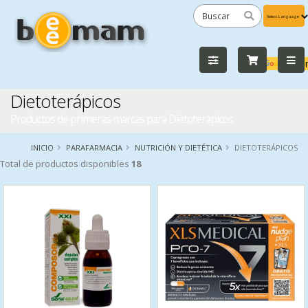
Powered
by
Tra
Dietoterápicos
Productos de primeras marcas para Dietoterápicos
INICIO
PARAFARMACIA
NUTRICIÓN Y DIETÉTICA
DIETOTERÁPICOS
Total de productos disponibles
18