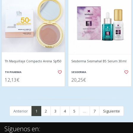
Th Maquillaje Compacto Arena Spf50
Sesderma Sesmahal B5 Serum 30ml
TH PHARMA
SESDERMA
12,13€
20,25€
Anterior
1
2
3
4
5
…
7
Siguiente
Síguenos en: