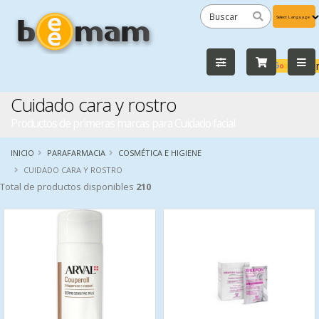
Powered
by
Tra
Cuidado cara y rostro
Productos de primeras marcas para Cuidado facial
INICIO
PARAFARMACIA
COSMÉTICA E HIGIENE
CUIDADO CARA Y ROSTRO
Total de productos disponibles
210