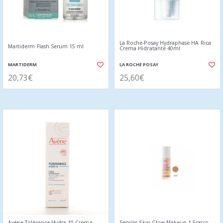
La Roche-Posay Hydraphase HA Rica
Martiderm Flash Serum 15 ml
Crema Hidratante 40ml
MARTIDERM
LA ROCHE POSAY
20,73€
25,60€
Avène Tolérance Hydra-10 Crema
Sensilis Skin Glow Makeup 1 Frasco