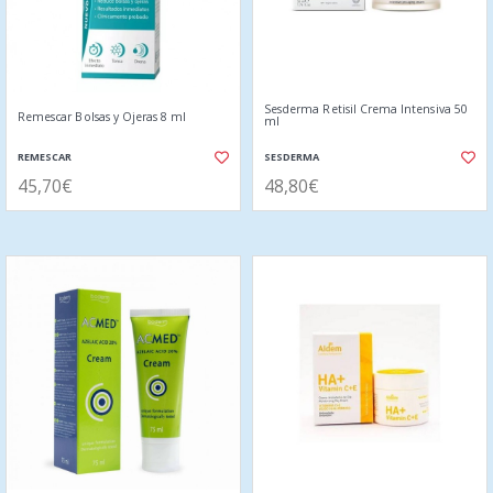
Sesderma Retisil Crema Intensiva 50
Remescar Bolsas y Ojeras 8 ml
ml
REMESCAR
SESDERMA
45,70€
48,80€