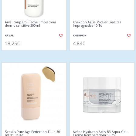
Arval couperoll leche limpiadora
Xhekpon Agua Micelar Toallitas
dermo-sensitive 200ml
Impregnadas 10 To
ARVAL
XHEKPON
18,25€
4,84€
Sensilis Pure Age Perfection Fluid 30
Avène Hyaluron Activ B3 Aqua Gel-
ml 01 Beige
Crema Regeneradora 50 ml