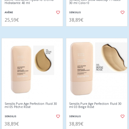
Hidratante 40 ml
30 ml Color 0
AVÈNE
SENSILIS
25,59€
38,89€
Sensilis Pure Age Perfection Fluid 30
Sensilis Pure Age Perfection Fluid 30
ml 05 Pêche Rosé
ml 03 Beige Rosé
SENSILIS
SENSILIS
38,89€
38,89€