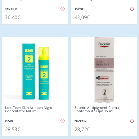
SENSILIS
AVÈNE
36,40€
43,09€
Isdin Teen Skin Acniben Night
Eucerin Antipigment Crema
Concentrate Antiim
Contorno de Ojos 15 ml
ISDIN
EUCERIN
28,53€
28,72€