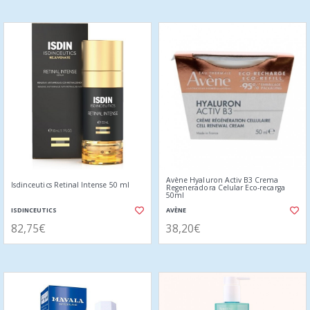
Avène Hyaluron Activ B3 Crema
Isdinceutics Retinal Intense 50 ml
Regeneradora Celular Eco-recarga
50ml
ISDINCEUTICS
AVÈNE
82,75€
38,20€