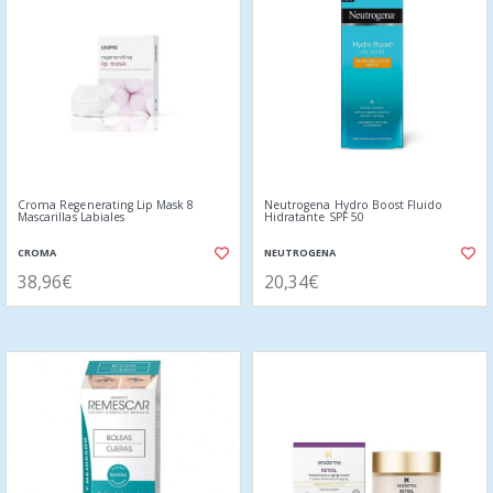
Croma Regenerating Lip Mask 8
Neutrogena Hydro Boost Fluido
Mascarillas Labiales
Hidratante SPF 50
CROMA
NEUTROGENA
38,96€
20,34€