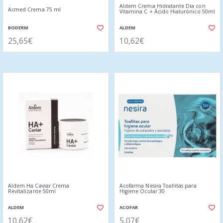
Aldem Crema Hidratante Día con
Acmed Crema 75 ml
Vitamina C + Ácido Hialurónico 50ml
BODERM
ALDEM
25,65€
10,62€
Aldem Ha Caviar Crema
Acofarma Nesira Toallitas para
Revitalizante 50ml
Higiene Ocular 30
ALDEM
ACOFAR
10,62€
5,07€