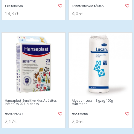
BSN MEDICAL
PARAFARMACIA BÁSICA
14,37€
4,05€
Hansaplast Sensitive Kids Apósitos
Algodon Lusan Zigzag 100g
Infantiles 20 Unidades
Hartmann
HANSAPLAST
HARTMANN
2,17€
2,06€