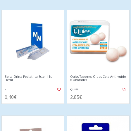
Bolsa Orina Pediatrica Esteril 1u
Quies Tapones Oidos Cera Antirruido
Flemi
6 Unidades
-
QUIES
0,40€
2,85€