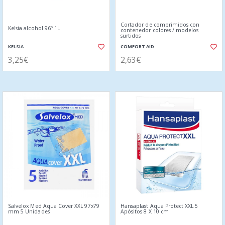
Cortador de comprimidos con
Kelsia alcohol 96º 1L
contenedor colores / modelos
surtidos
KELSIA
COMFORT AID
3,25€
2,63€
Salvelox Med Aqua Cover XXL 97x79
Hansaplast Aqua Protect XXL 5
mm 5 Unidades
Apósitos 8 X 10 cm