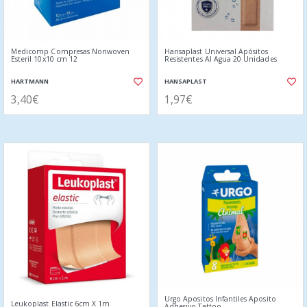
Medicomp Compresas Nonwoven
Hansaplast Universal Apósitos
Esteril 10x10 cm 12
Resistentes Al Agua 20 Unidades
HARTMANN
HANSAPLAST
3,40€
1,97€
Urgo Apositos Infantiles Aposito
Leukoplast Elastic 6cm X 1m
Adhesivo Tattoo