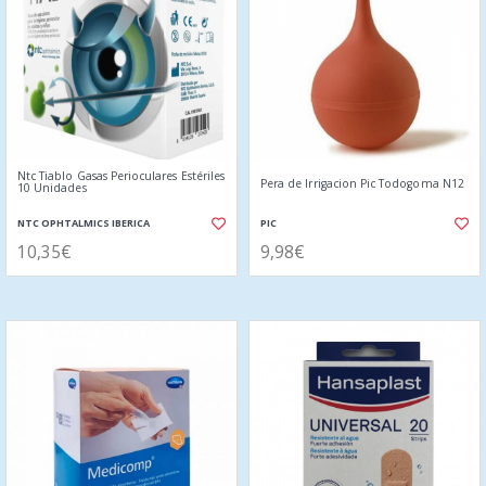
Ntc Tiablo Gasas Perioculares Estériles
Pera de Irrigacion Pic Todogoma N12
10 Unidades
NTC OPHTALMICS IBERICA
PIC
10,35€
9,98€