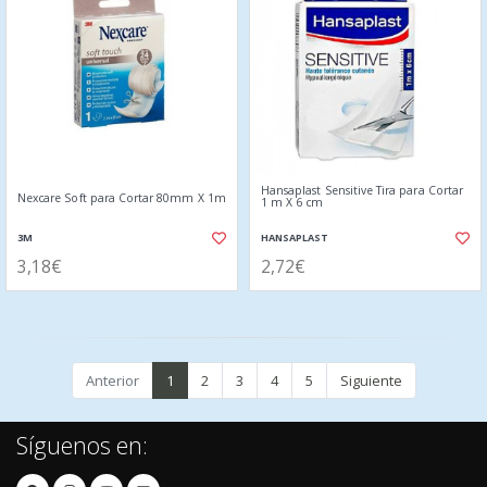
Hansaplast Sensitive Tira para Cortar
Nexcare Soft para Cortar 80mm X 1m
1 m X 6 cm
3M
HANSAPLAST
3,18€
2,72€
Anterior
1
2
3
4
5
Siguiente
Síguenos en: