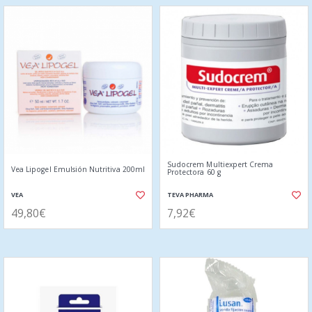
Sudocrem Multiexpert Crema
Vea Lipogel Emulsión Nutritiva 200ml
Protectora 60 g
VEA
TEVA PHARMA
49,80€
7,92€