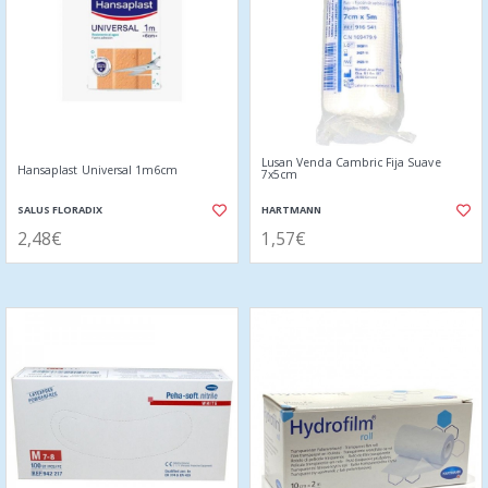
Lusan Venda Cambric Fija Suave
Hansaplast Universal 1m6cm
7x5cm
SALUS FLORADIX
HARTMANN
2,48€
1,57€