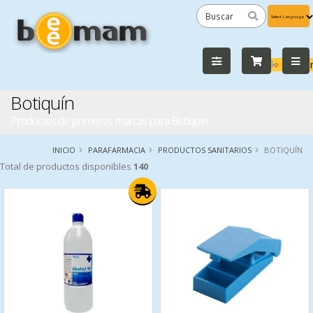
Powered
by
Tra
Botiquín
Productos de primeras marcas para Botiquín
INICIO
PARAFARMACIA
PRODUCTOS SANITARIOS
BOTIQUÍN
Total de productos disponibles
140