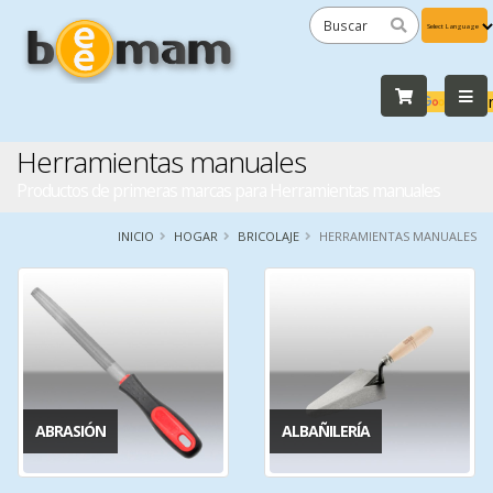
Powered
by
Tra
Herramientas manuales
Productos de primeras marcas para Herramientas manuales
INICIO
HOGAR
BRICOLAJE
HERRAMIENTAS MANUALES
ABRASIÓN
ALBAÑILERÍA