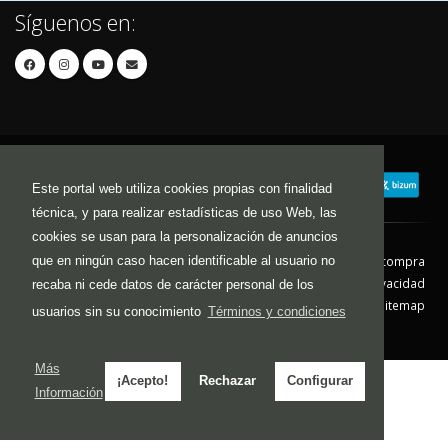
Síguenos en:
Este portal web utiliza cookies propias con finalidad
técnica, y para realizar estadísticas de uso Web, las
cookies se usan para la personalización de anuncios
que en ningún caso hacen identificable al usuario no
Contacto
Aviso Legal
Condiciones de compra
Política de envíos
Política de devolución
Política de Privacidad
recaba ni cede datos de carácter personal de los
Política de Cookies
Sitemap
usuarios sin su conocimiento
Términos y condiciones
© 2026 - Todos los derechos reservados.
Más
¡Acepto!
Rechazar
Configurar
Información