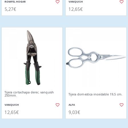
ROMFEL HOGAR
VANQUISH
5,27€
12,65€
Tijera cortachapa derec. vanquish
Tijera domestica inoxidable 19,5 cm.
250mm.
VANQUISH
ALFA
12,65€
9,03€