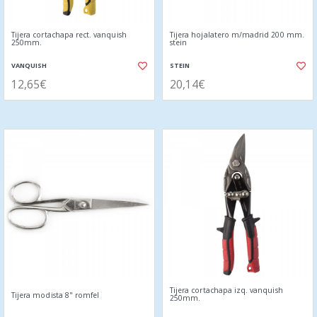
Tijera cortachapa rect. vanquish
Tijera hojalatero m/madrid 200 mm.
250mm.
stein
VANQUISH
STEIN
12,65€
20,14€
Tijera cortachapa izq. vanquish
Tijera modista 8" romfel
250mm.