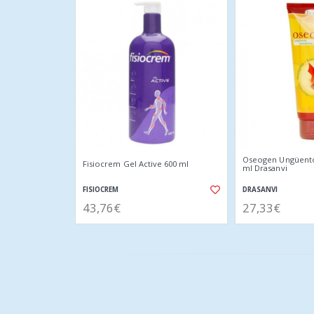
Oseogen Ungüento
Fisiocrem Gel Active 600 ml
ml Drasanvi
FISIOCREM
DRASANVI
43,76€
27,33€