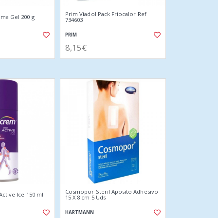
Prim Viadol Pack Friocalor Ref
ema Gel 200 g
734603
PRIM
8,15€
Cosmopor Steril Aposito Adhesivo
Active Ice 150 ml
15 X 8 cm 5 Uds
HARTMANN