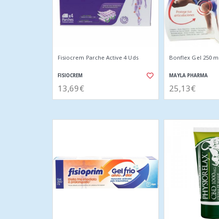
Fisiocrem Parche Active 4 Uds
Bonflex Gel 250 m
FISIOCREM
MAYLA PHARMA
13,69€
25,13€