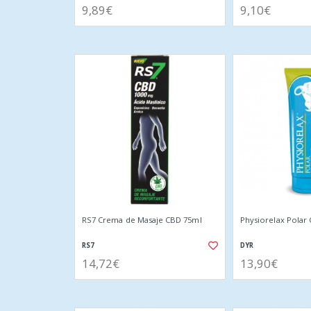
9,89€
9,10€
RS7 Crema de Masaje CBD 75ml
Physiorelax Polar
RS7
DYR
14,72€
13,90€