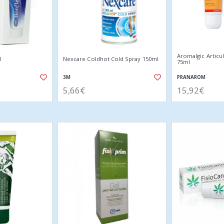
Aromalgic Articu
l
Nexcare Coldhot Cold Spray 150ml
75ml
3M
PRANAROM
5,66€
15,92€