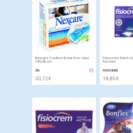
Nexcare Coldhot Bolsa Frio Calor
Fisiocrem Patch C
195x30 cm
Parches
3M
FISIOCREM
20,72€
18,85€