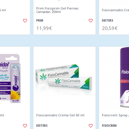
Prim Fisioprim Gel Piernas
5 ml
Fisiocannabis Cr
Cansadas 250ml
PRIM
DEITERS
11,99€
20,59€
 ml
Fisiocannabis Crema Gel 60 ml
Fisiocrem Spray 
DEITERS
FISIOCREM