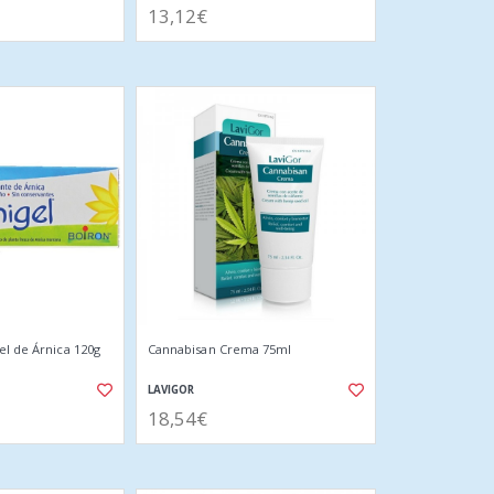
13,12€
el de Árnica 120g
Cannabisan Crema 75ml
LAVIGOR
18,54€