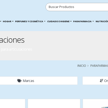
HOGAR
PERFUMES Y COSMÉTICA
CUIDADO E HIGIENE
PARAFARMACIA
NUTRICIÓ
laciones
para articulaciones
INICIO
PARAFARMA
Marcas
Or