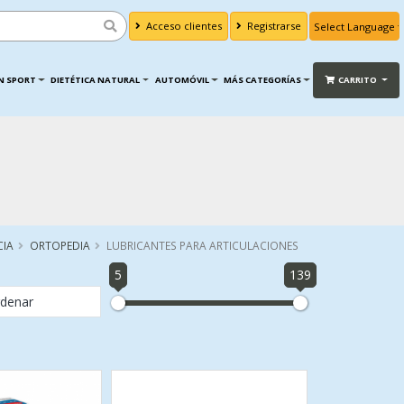
Acceso clientes
Registrarse
Powered by
Translate
N SPORT
DIETÉTICA NATURAL
AUTOMÓVIL
MÁS CATEGORÍAS
CARRITO
CIA
ORTOPEDIA
LUBRICANTES PARA ARTICULACIONES
5
139
denar