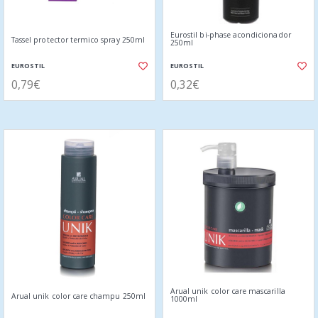
Eurostil bi-phase acondicionador
Tassel protector termico spray 250ml
250ml
EUROSTIL
EUROSTIL
0,79€
0,32€
Arual unik color care mascarilla
Arual unik color care champu 250ml
1000ml