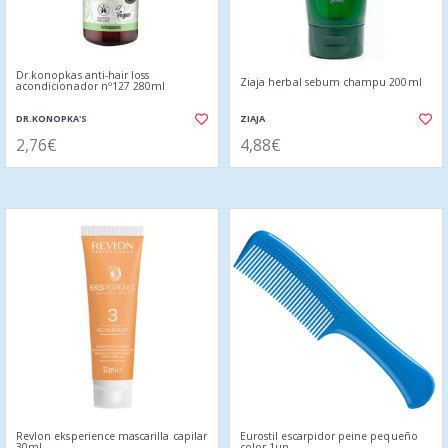
Dr.konopkas anti-hair loss
Ziaja herbal sebum champu 200ml
acondicionador nº127 280ml
DR.KONOPKA'S
ZIAJA
2,76€
4,88€
Revlon eksperience mascarilla capilar
Eurostil escarpidor peine pequeño
30ml
color 1un