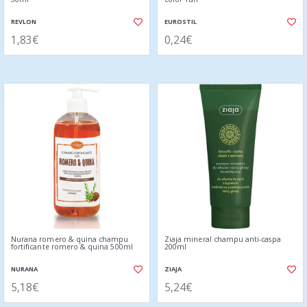
REVLON
EUROSTIL
1,83€
0,24€
Nurana romero & quina champu
Ziaja mineral champu anti-caspa
fortificante romero & quina 500ml
200ml
NURANA
ZIAJA
5,18€
5,24€