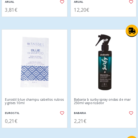
ARUAL
ARUAL
3,81€
12,20€
Eurostil blue champu cabellos rubios
Babaria b surby spray ondas de mar
y grises 10ml
250ml vaporizador
EUROSTIL
BABARIA
0,21€
2,21€