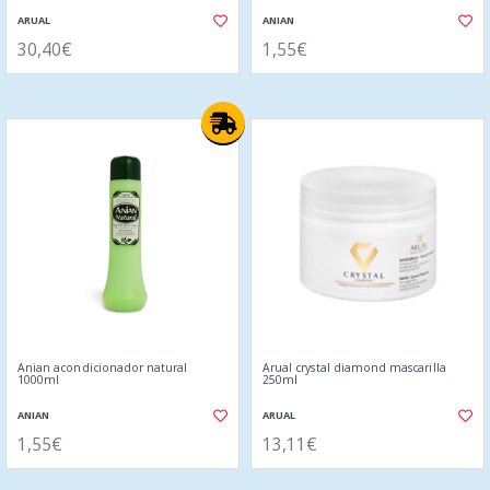
ARUAL
ANIAN
30,40€
1,55€
Anian acondicionador natural
Arual crystal diamond mascarilla
1000ml
250ml
ANIAN
ARUAL
1,55€
13,11€