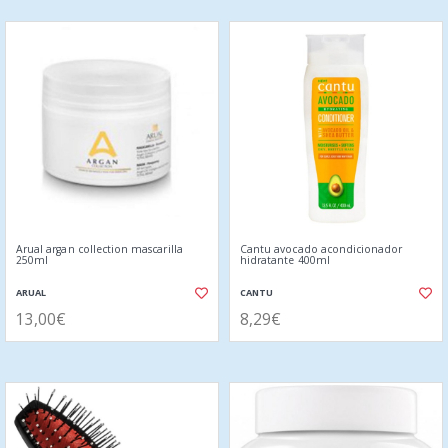
Arual argan collection mascarilla
Cantu avocado acondicionador
250ml
hidratante 400ml
ARUAL
CANTU
13,00€
8,29€