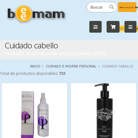
Powered
by
Tra
Cuidado cabello
Productos de primeras marcas para Cuidado cabello
INICIO
CUIDADO E HIGIENE PERSONAL
CUIDADO CABELLO
Total de productos disponibles
733