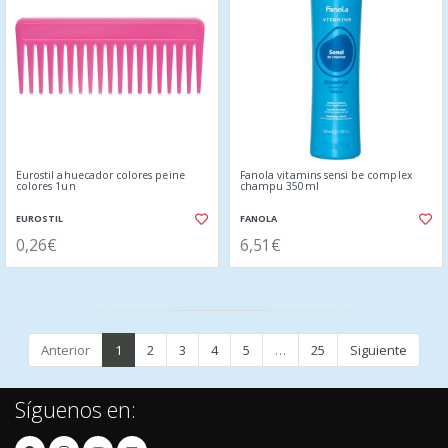
Eurostil ahuecador colores peine
Fanola vitamins sensi be complex
colores 1un
champu 350ml
EUROSTIL
FANOLA
0,26€
6,51€
Anterior
1
2
3
4
5
…
25
Siguiente
Síguenos en: