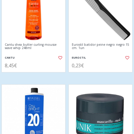
Cantu shea butter curling mousse
Eurostil batidor peine negro negro 15
wave whip 248ml
cm. 1un
CANTU
EUROSTIL
8,45€
0,23€