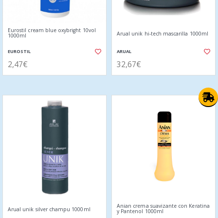
Eurostil cream blue oxybright 10vol
Arual unik hi-tech mascarilla 1000ml
1000ml
EUROSTIL
ARUAL
2,47€
32,67€
Anian crema suavizante con Keratina
Arual unik silver champu 1000ml
y Pantenol 1000ml