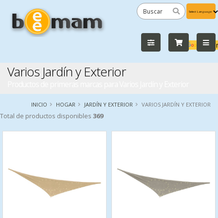
Powered
by
Tra
Varios Jardín y Exterior
Productos de primeras marcas para Varios Jardín y Exterior
INICIO
HOGAR
JARDÍN Y EXTERIOR
VARIOS JARDÍN Y EXTERIOR
Total de productos disponibles
369