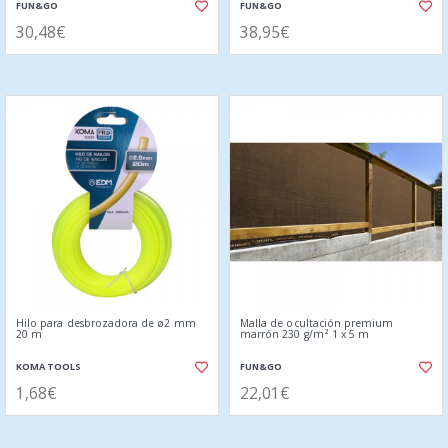
FUN&GO
FUN&GO
30,48€
38,95€
Hilo para desbrozadora de ø2 mm
Malla de ocultación premium
20 m
marrón 230 g/m² 1 x 5 m
KOMA TOOLS
FUN&GO
1,68€
22,01€