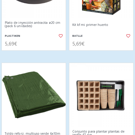
Plato de inyección antracita ø20 cm
Kit kf mi primer huerto
(pack 6 unidades)
PLASTIKEN
BATLLE
5,69€
5,69€
Conjunto para plantar plantas de
Toldo reforz. multiuso verde 6x10m
jardín 47 pcs