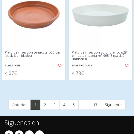
Plato de inyección terracota ø20 cm
Plato de inyección color blanco ø28
(pack 6 unidades)
cm para maceta ref: 90518 (pack 2
unidades)
PLASTIKEN
EDM PRODUCT
4,07€
4,78€
Anterior
1
2
3
4
5
…
13
Siguiente
Síguenos en: