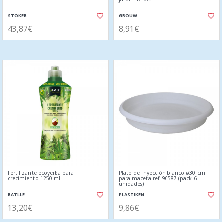
STOKER
GROUW
43,87€
8,91€
Fertilizante ecoyerba para
Plato de inyección blanco ø30 cm
crecimiento 1250 ml
para maceta ref: 90587 (pack 6
unidades)
BATLLE
PLASTIKEN
13,20€
9,86€