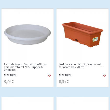
Plato de inyección blanco ø18 cm
Jardinera con plato integrado color
para maceta ref: 90583 (pack 6
terracota 80 x 20 cm
unidades)
PLASTIKEN
PLASTIKEN
3,46€
8,37€