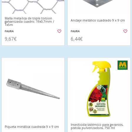
Malla metalica de triple torsion
Anclaje metálico cuadrado 9 x 9 cm
galvanizada cuadro: 19x0,7mm /
1x5m
FAURA
FAURA
9,67€
6,44€
Insecticida sistémico para geranios,
Piqueta metálica cuadrada 9 x 9 cm
pistola pulverizadora, 750 ml