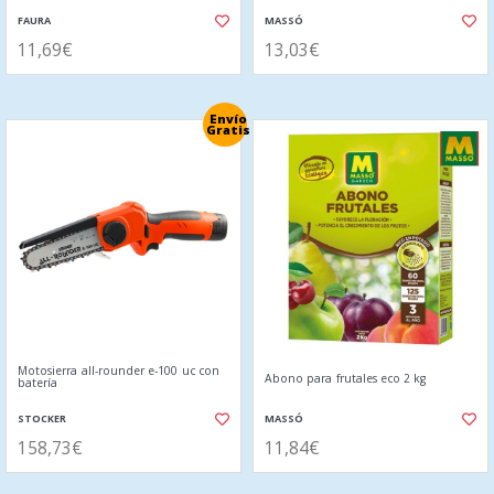
FAURA
MASSÓ
11,69€
13,03€
Envío
Gratis
Motosierra all-rounder e-100 uc con
Abono para frutales eco 2 kg
batería
STOCKER
MASSÓ
158,73€
11,84€