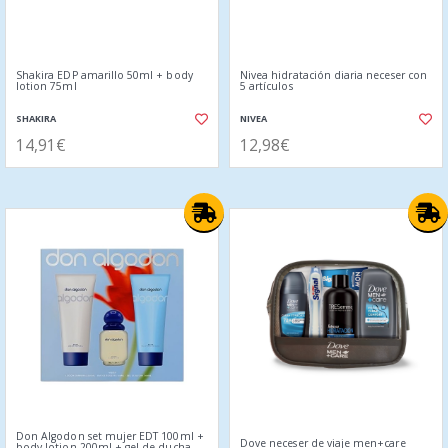
Shakira EDP amarillo 50ml + body
Nivea hidratación diaria neceser con
lotion 75ml
5 artículos
SHAKIRA
NIVEA
14,91€
12,98€
Don Algodon set mujer EDT 100ml +
Dove neceser de viaje men+care
body lotion 200ml + gel de ducha