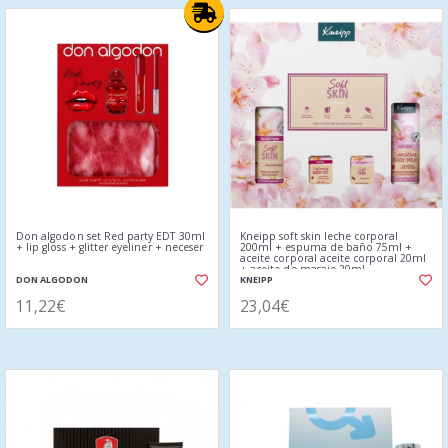
Don algodon set Red party EDT 30ml
Kneipp soft skin leche corporal
+ lip gloss + glitter eyeliner + neceser
200ml + espuma de baño 75ml +
aceite corporal aceite corporal 20ml
+ aceite de masaje 20ml
DON ALGODON
KNEIPP
11,22€
23,04€