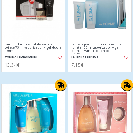
Lamborghini invincibile eau de
Laurelle parfums homme eau de
toilete 75ml vaporizador + gel ducha
toilete 100ml vaporizador + gel
150ml
ducha 175ml + locion corporal
175ml
TONINO LAMBORGHINI
LAURELLE PARFUMS
13,34€
7,15€