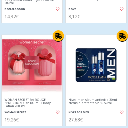
200ml
DON ALGODON
DOVE
14,32€
8,12€
WOMAN SECRET Set ROUGE
Nivea men sérum antiedad 30ml +
SEDUCTION EDP 100 ml + Body
crema hidratante SPF30 50ml
Lotion 200 ml
WOMAN SECRET
NIVEA FOR MEN
19,26€
27,68€