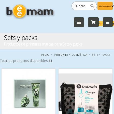
Powered
by
Tra
Sets y packs
Productos de primeras marcas para Sets y packs
INICIO
PERFUMES Y COSMÉTICA
SETS Y PACKS
Total de productos disponibles
31