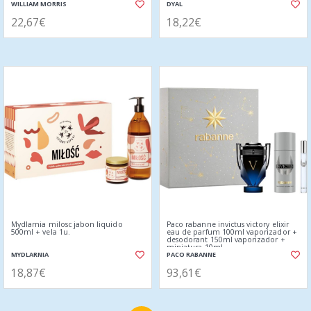
WILLIAM MORRIS
DYAL
22,67€
18,22€
Mydlarnia milosc jabon liquido
Paco rabanne invictus victory elixir
500ml + vela 1u.
eau de parfum 100ml vaporizador +
desodorant 150ml vaporizador +
miniatura 10ml
MYDLARNIA
PACO RABANNE
18,87€
93,61€