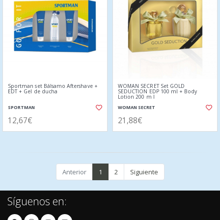
Sportman set Bálsamo Aftershave +
WOMAN SECRET Set GOLD
EDT + Gel de ducha
SEDUCTION EDP 100 ml + Body
Lotion 200 m l
SPORTMAN
WOMAN SECRET
12,67€
21,88€
Anterior
1
2
Siguiente
Síguenos en: