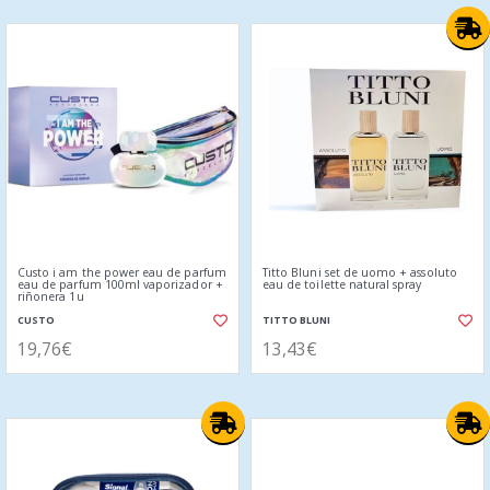
Custo i am the power eau de parfum
Titto Bluni set de uomo + assoluto
eau de parfum 100ml vaporizador +
eau de toilette natural spray
riñonera 1u
CUSTO
TITTO BLUNI
19,76€
13,43€