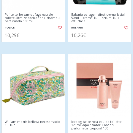
Police to be camouflage eau de
Babaria collagen effect crema facial
toilete 40ml vaporizador + champu
50ml + crema 1u. + serum 1u +
perfumado 100ml
estuche 1u
POLICE
BABARIA
10,29€
10,26€
William morris belleza neceser vacío
Iceberg twice rosa eau de toilette
1u 1un
125ml vaporizador + locion
perfumada corporal 100ml