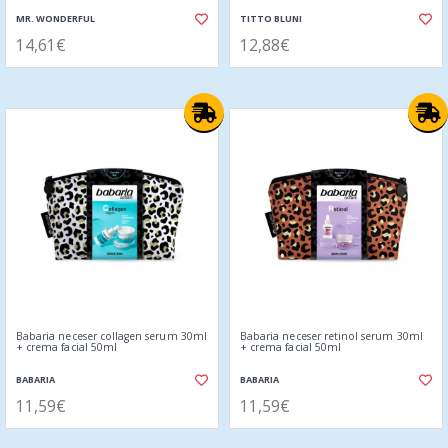
MR. WONDERFUL
TITTO BLUNI
14,61€
12,88€
Babaria neceser collagen serum 30ml
Babaria neceser retinol serum 30ml
+ crema facial 50ml
+ crema facial 50ml
BABARIA
BABARIA
11,59€
11,59€