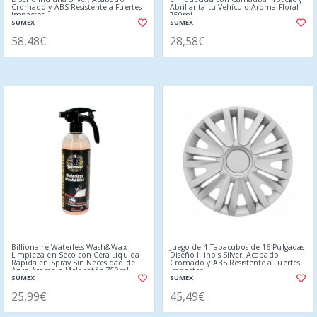
Cromado y ABS Resistente a Fuertes
Abrillanta tu Vehículo Aroma Floral
Impactos
750ml
SUMEX
SUMEX
58,48€
28,58€
Billionaire Waterless Wash&Wax
Juego de 4 Tapacubos de 16 Pulgadas
Limpieza en Seco con Cera Líquida
Diseño Illinois Silver, Acabado
Rápida en Spray Sin Necesidad de
Cromado y ABS Resistente a Fuertes
Agua Aroma a Melocotón 750ml
Impactos
SUMEX
SUMEX
25,99€
45,49€