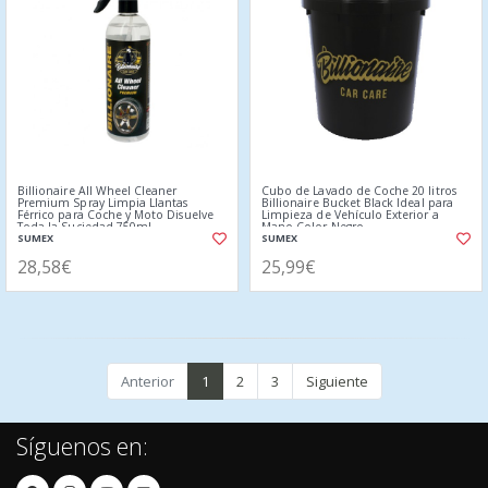
Billionaire All Wheel Cleaner
Cubo de Lavado de Coche 20 litros
Premium Spray Limpia Llantas
Billionaire Bucket Black Ideal para
Férrico para Coche y Moto Disuelve
Limpieza de Vehículo Exterior a
Toda la Suciedad 750ml
Mano Color Negro
SUMEX
SUMEX
28,58€
25,99€
Anterior
1
2
3
Siguiente
Síguenos en: