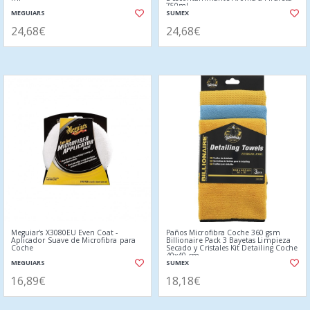
750ml
MEGUIARS
SUMEX
24,68€
24,68€
Meguiar's X3080EU Even Coat -
Paños Microfibra Coche 360 gsm
Aplicador Suave de Microfibra para
Billionaire Pack 3 Bayetas Limpieza
Coche
Secado y Cristales Kit Detailing Coche
40x40 cm
MEGUIARS
SUMEX
16,89€
18,18€