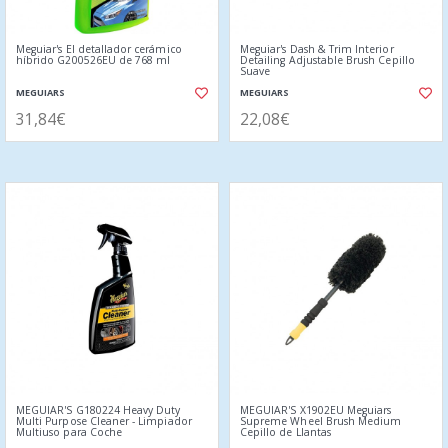
Meguiar's El detallador cerámico
Meguiar's Dash & Trim Interior
híbrido G200526EU de 768 ml
Detailing Adjustable Brush Cepillo
Suave
MEGUIARS
MEGUIARS
31,84€
22,08€
MEGUIAR'S G180224 Heavy Duty
MEGUIAR'S X1902EU Meguiars
Multi Purpose Cleaner - Limpiador
Supreme Wheel Brush Medium
Multiuso para Coche
Cepillo de Llantas