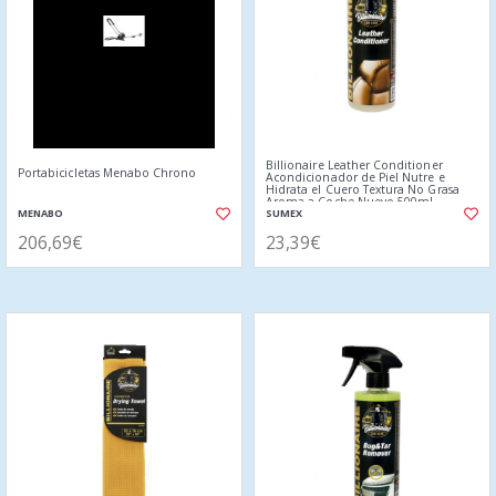
Billionaire Leather Conditioner
Portabicicletas Menabo Chrono
Acondicionador de Piel Nutre e
Hidrata el Cuero Textura No Grasa
Aroma a Coche Nuevo 500ml
MENABO
SUMEX
206,69€
23,39€