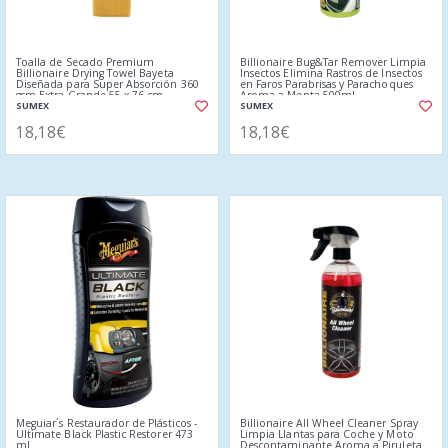
Toalla de Secado Premium
Billionaire Bug&Tar Remover Limpia
Billionaire Drying Towel Bayeta
Insectos Elimina Rastros de Insectos
Diseñada para Super Absorción 360
en Faros Parabrisas y Parachoques
gsm Extra Grande 55 x 76 cm
Aroma a Menta 500ml
SUMEX
SUMEX
18,18€
18,18€
Meguiar´s Restaurador de Plásticos -
Billionaire All Wheel Cleaner Spray
Ultimate Black Plastic Restorer 473
Limpia Llantas para Coche y Moto
ml
Descontaminante Aroma a Piruleta