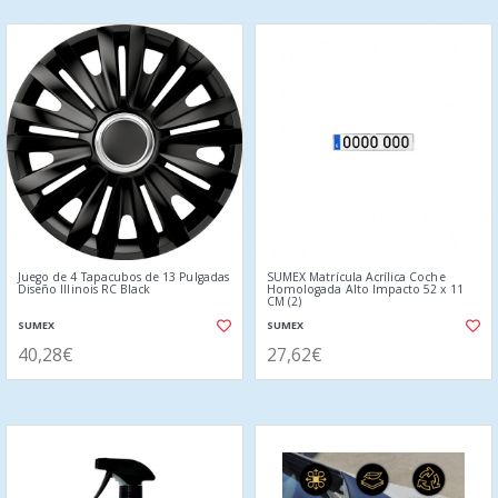
Juego de 4 Tapacubos de 13 Pulgadas
SUMEX Matrícula Acrílica Coche
Diseño Illinois RC Black
Homologada Alto Impacto 52 x 11
CM (2)
SUMEX
SUMEX
40,28€
27,62€