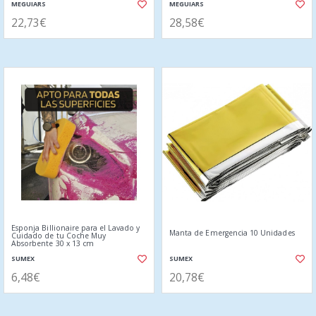
MEGUIARS
MEGUIARS
22,73€
28,58€
Esponja Billionaire para el Lavado y
Manta de Emergencia 10 Unidades
Cuidado de tu Coche Muy
Absorbente 30 x 13 cm
SUMEX
SUMEX
6,48€
20,78€