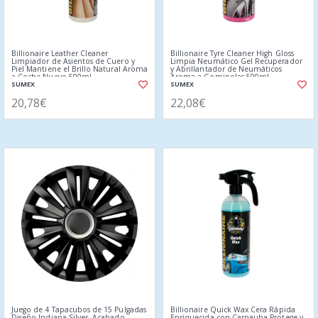
Billionaire Leather Cleaner
Billionaire Tyre Cleaner High Gloss
Limpiador de Asientos de Cuero y
Limpia Neumático Gel Recuperador
Piel Mantiene el Brillo Natural Aroma
y Abrillantador de Neumáticos
a Coche Nuevo 500ml
Aroma a Gominolas 500ml
SUMEX
SUMEX
20,78€
22,08€
Juego de 4 Tapacubos de 15 Pulgadas
Billionaire Quick Wax Cera Rápida
Diseño Indiana Silver, Acabado
Enriquecida con Carnauba Protege y