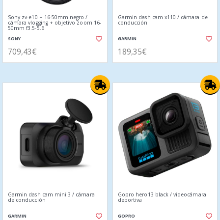
Sony zv-e10 + 16-50mm negro /
Garmin dash cam x110 / cámara de
cámara vlogging + objetivo zoom 16-
conducción
50mm f3.5-5.6
SONY
GARMIN
709,43€
189,35€
Garmin dash cam mini 3 / cámara
Gopro hero13 black / videocámara
de conducción
deportiva
GARMIN
GOPRO