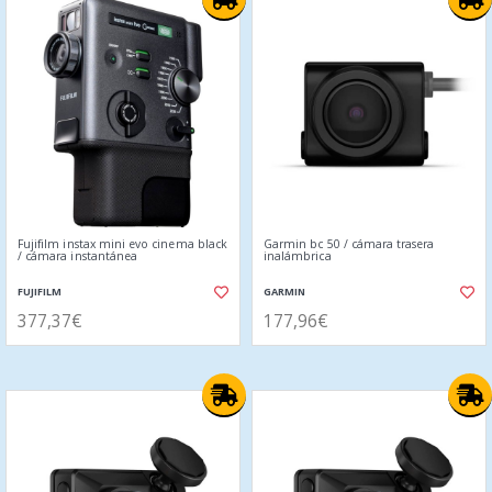
Fujifilm instax mini evo cinema black
Garmin bc 50 / cámara trasera
/ cámara instantánea
inalámbrica
FUJIFILM
GARMIN
377,37€
177,96€