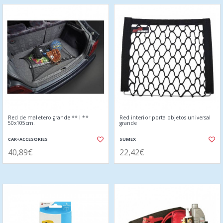
Red de maletero grande ** l **
Red interior porta objetos universal
50x105cm.
grande
CAR+ACCESORIES
SUMEX
40,89€
22,42€