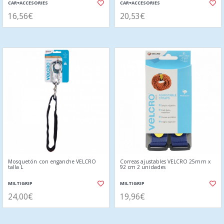
CAR+ACCESORIES
CAR+ACCESORIES
16,56€
20,53€
Mosquetón con enganche VELCRO
Correas ajustables VELCRO 25mm x
talla L
92 cm 2 unidades
MILTIGRIP
MILTIGRIP
24,00€
19,96€