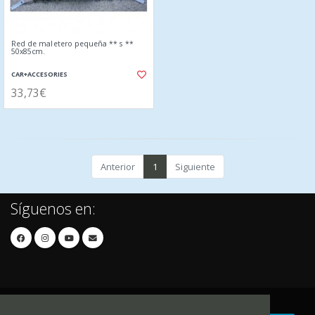
Red de maletero pequeña ** s **
50x85cm.
CAR+ACCESORIES
33,73€
Anterior
1
Siguiente
Síguenos en: