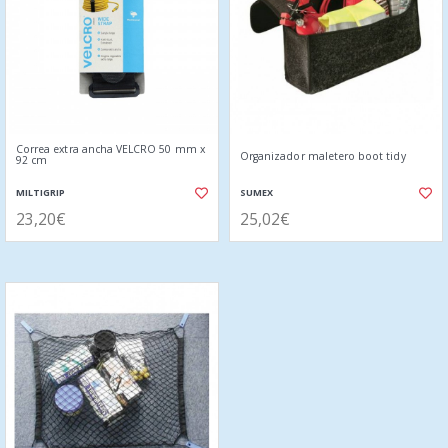
Correa extra ancha VELCRO 50 mm x
Organizador maletero boot tidy
92 cm
MILTIGRIP
SUMEX
23,20€
25,02€