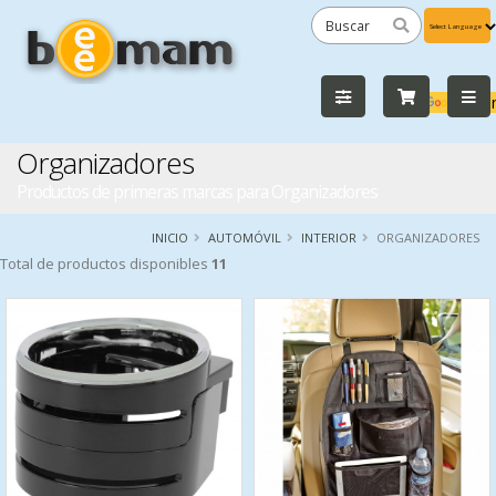
Powered
by
Tra
Organizadores
Productos de primeras marcas para Organizadores
INICIO
AUTOMÓVIL
INTERIOR
ORGANIZADORES
Total de productos disponibles
11