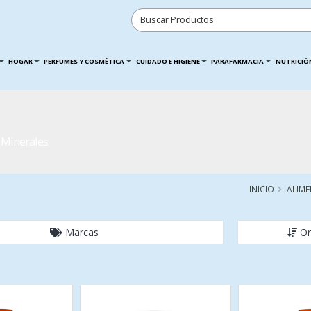
HOGAR
PERFUMES Y COSMÉTICA
CUIDADO E HIGIENE
PARAFARMACIA
NUTRICIÓ
 Minerales
INICIO
ALIM
Marcas
Or