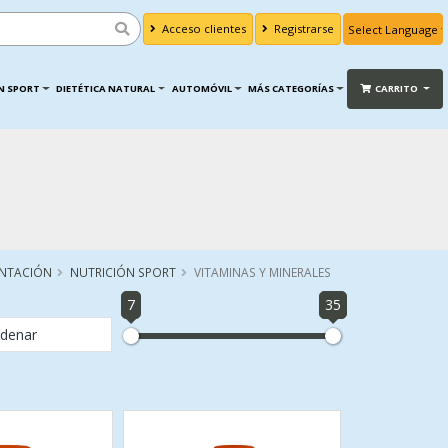
Acceso clientes
Registrarse
Powered by
Translate
N SPORT
DIETÉTICA NATURAL
AUTOMÓVIL
MÁS CATEGORÍAS
CARRITO
ENTACIÓN
NUTRICIÓN SPORT
VITAMINAS Y MINERALES
7
35
denar