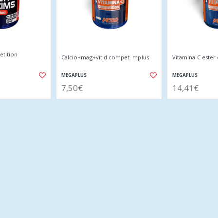
etition
Calcio+mag+vit.d compet. mplus
Vitamina C ester
MEGAPLUS
MEGAPLUS
7,50€
14,41€