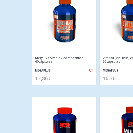
Mega B complex competition
Vitapol (vit+min) 
60cápsulas
60cápsulas
MEGAPLUS
MEGAPLUS
13,86€
16,36€